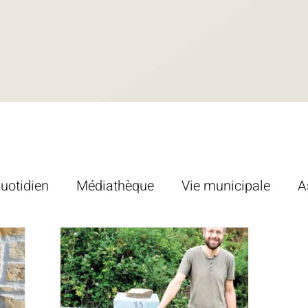
uotidien
Médiathèque
Vie municipale
A
ration
Emploi
Santé
Urbanisme
Cu