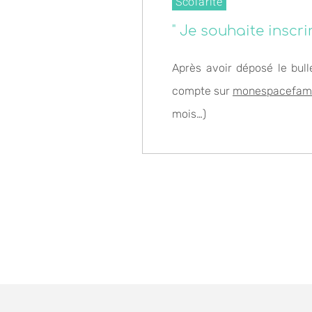
Scolarité
" Je souhaite inscri
Après avoir déposé le bull
compte sur
monespacefamil
mois…)