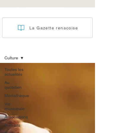
La Gazette renacoise
Actualités
Culture
Toutes les
actualités
Au
quotidien
Médiathèque
Vie
municipale
Associations
Portraits