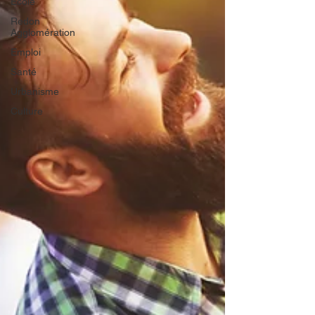
Ecole
Redon
Agglomération
Emploi
Santé
Urbanisme
Culture