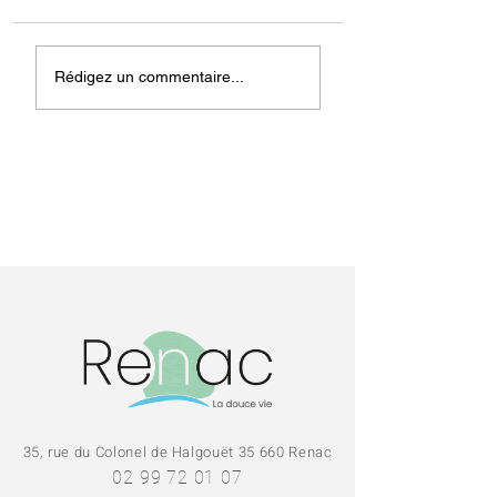
Rencontre Emplois
Informations
Rédigez un commentaire...
iLOZ - 16 avril
Emplois - iLOZ
35, rue du Colonel de Halgouët 35 660 Renac
02 99 72 01 07