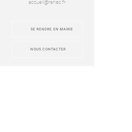
accueil@renac.fr
SE RENDRE EN MAIRIE
NOUS CONTACTER
L'application
Intramuros
permet de
s'abonner aux fils d'actualité des
communes de Redon Agglomération