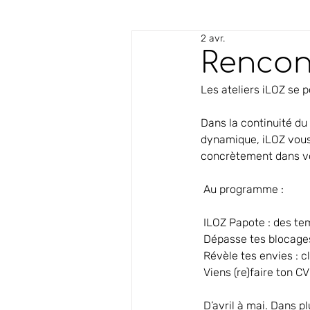
2 avr.
Rencont
Les ateliers iLOZ se p
Dans la continuité du
dynamique, iLOZ vous 
concrètement dans vo
 Au programme :
 ILOZ Papote : des tem
 Dépasse tes blocages 
 Révèle tes envies : c
 Viens (re)faire ton CV
 D’avril à mai. Dans 