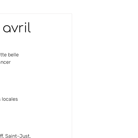
avril
tte belle 
ancer 
s locales
f, Saint-Just, 