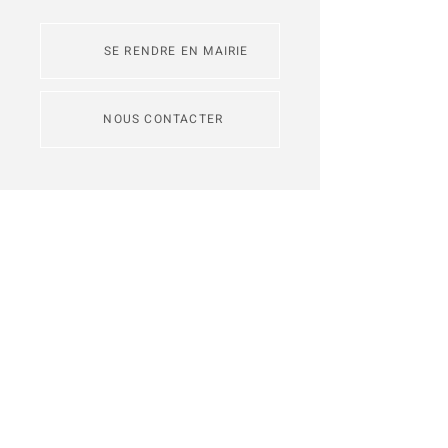
SE RENDRE EN MAIRIE
NOUS CONTACTER
L'application
Intramuros
permet de
s'abonner aux fils d'actualité des
communes de Redon Agglomération
Je m'inscris