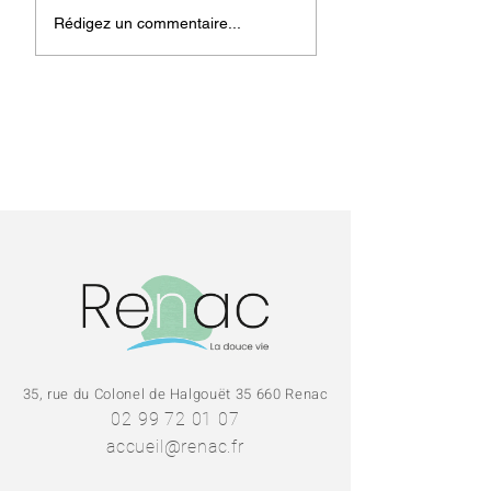
Rencontre Emplois
Informations
Rédigez un commentaire...
iLOZ - 16 avril
Emplois - iLOZ
35, rue du Colonel de Halgouët 35 660 Renac
02 99 72 01 07
accueil@renac.fr