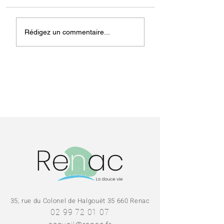
Fermeture de la
Noël à Renac - 
Rédigez un commentaire...
médiathèque pour
décembre
les vacances
35, rue du Colonel de Halgouët 35 660 Renac
02 99 72 01 07