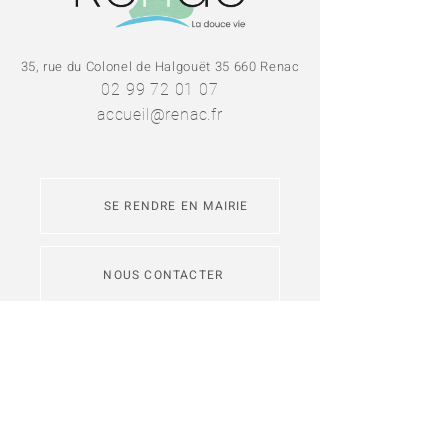
35, rue du Colonel de Halgouët 35 660 Renac
02 99 72 01 07
accueil@renac.fr
SE RENDRE EN MAIRIE
NOUS CONTACTER
L'application
Intramuros
permet de
s'abonner aux fils d'actualité des
communes de Redon Agglomération