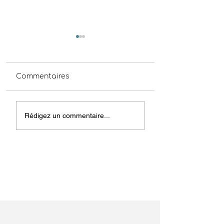
Commentaires
Rencontre Emplois
Informations
Rédigez un commentaire...
iLOZ - 16 avril
Emplois - iLOZ