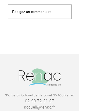
Rencontre Emplois
Informations
Rédigez un commentaire...
iLOZ - 16 avril
Emplois - iLOZ
35, rue du Colonel de Halgouët 35 660 Renac
02 99 72 01 07
accueil@renac.fr