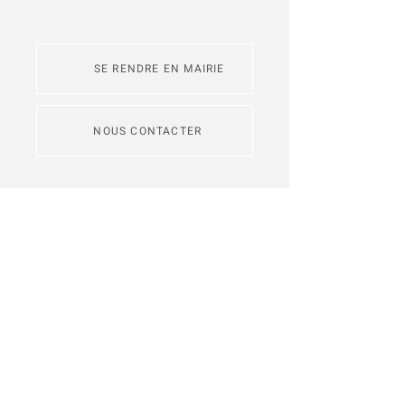
SE RENDRE EN MAIRIE
NOUS CONTACTER
L'application
Intramuros
permet de
s'abonner aux fils d'actualité des
communes de Redon Agglomération
Je m'inscris