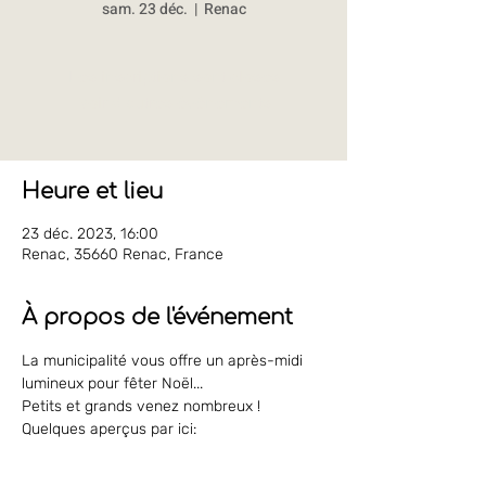
sam. 23 déc.
  |  
Renac
Les inscriptions sont closes
Voir d'autres événements
Heure et lieu
23 déc. 2023, 16:00
Renac, 35660 Renac, France
À propos de l'événement
La municipalité vous offre un après-midi 
lumineux pour fêter Noël...
Petits et grands venez nombreux !
Quelques aperçus par ici:
https://cie-theatre-du-tapis-bleu-
1.jimdosite.com/