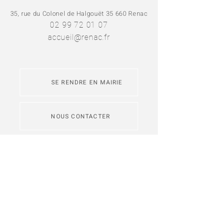
35, rue du Colonel de Halgouët 35 660 Renac
02 99 72 01 07
accueil@renac.fr
SE RENDRE EN MAIRIE
NOUS CONTACTER
L'application
Intramuros
permet de
s'abonner aux fils d'actualité des
communes de Redon Agglomération