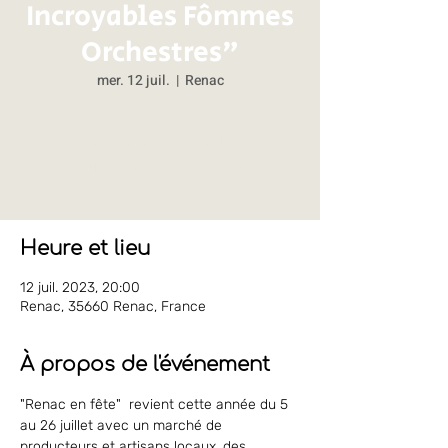
Incroyables Fômmes
Orchestres"
mer. 12 juil.
  |  
Renac
Les inscriptions sont closes
Voir d'autres événements
Heure et lieu
12 juil. 2023, 20:00
Renac, 35660 Renac, France
À propos de l'événement
"Renac en fête"  revient cette année du 5 
au 26 juillet avec un marché de 
producteurs et artisans locaux, des 