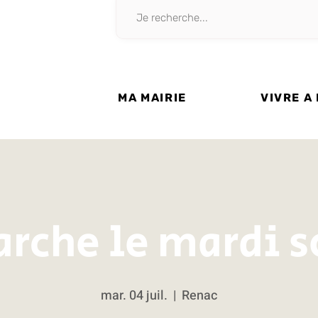
MA MAIRIE
VIVRE A
rche le mardi s
mar. 04 juil.
  |  
Renac