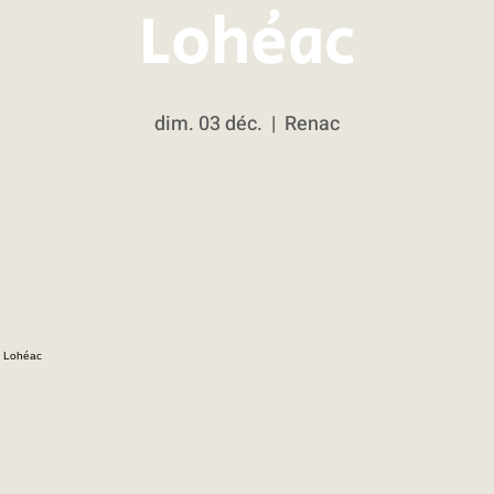
Lohéac
dim. 03 déc.
  |  
Renac
Les inscriptions sont closes
Voir d'autres événements