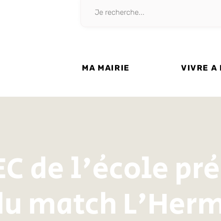
MA MAIRIE
VIVRE A
C de l'école pr
 du match L'Herm