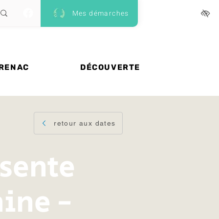
Mes démarches
 RENAC
DÉCOUVERTE
retour aux dates
ésente
ine -