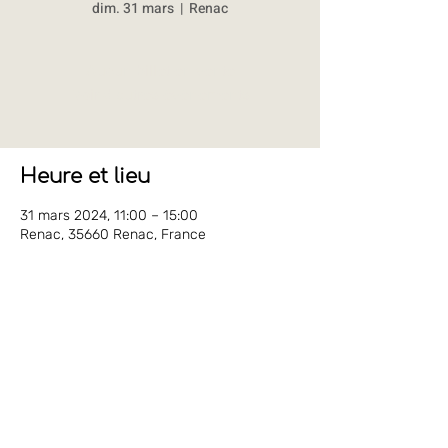
dim. 31 mars
  |  
Renac
Aucun billet en vente
Voir d'autres événements
Heure et lieu
31 mars 2024, 11:00 – 15:00
Renac, 35660 Renac, France