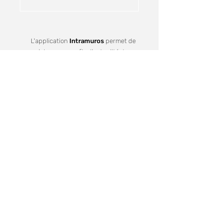
L'application
Intramuros
permet de
s'abonner aux fils d'actualité des
communes de Redon Agglomération
Je m'inscris
Recevez notre lettre d'informations
Votre mail