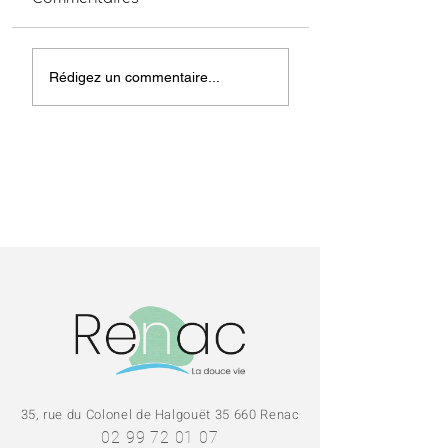
Conseil Municipal
Conseil Munici
Rédigez un commentaire...
5/06/2026
du 26 mai 2026
35, rue du Colonel de Halgouët 35 660 Renac
02 99 72 01 07