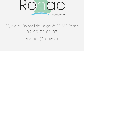
35, rue du Colonel de Halgouët 35 660 Renac
02 99 72 01 07
accueil@renac.fr
SE RENDRE EN MAIRIE
NOUS CONTACTER
L'application
Intramuros
permet de
s'abonner aux fils d'actualité des
communes de Redon Agglomération