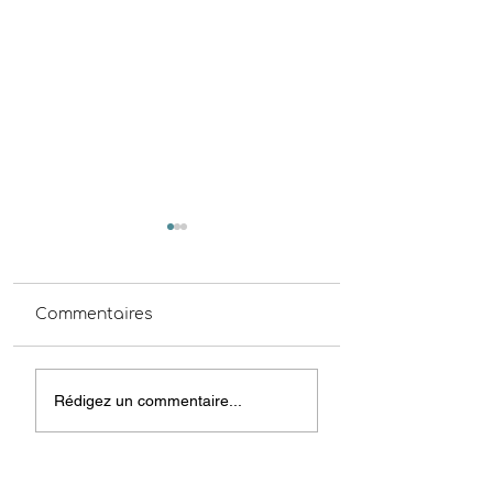
Commentaires
ADMR Pipriac
RDV Dentaire avec
Rédigez un commentaire...
le Médicobus