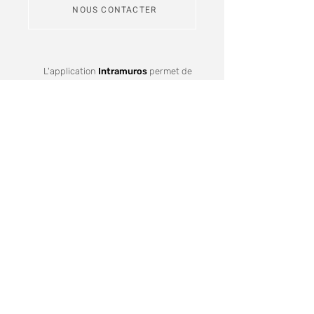
NOUS CONTACTER
L'application
Intramuros
permet de
s'abonner aux fils d'actualité des
communes de Redon Agglomération
Je m'inscris
Recevez notre lettre d'informations
Votre mail