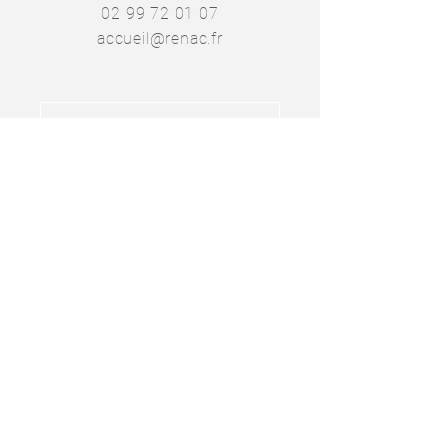
02 99 72 01 07
accueil@renac.fr
SE RENDRE EN MAIRIE
NOUS CONTACTER
L'application
Intramuros
permet de
s'abonner aux fils d'actualité des
communes de Redon Agglomération