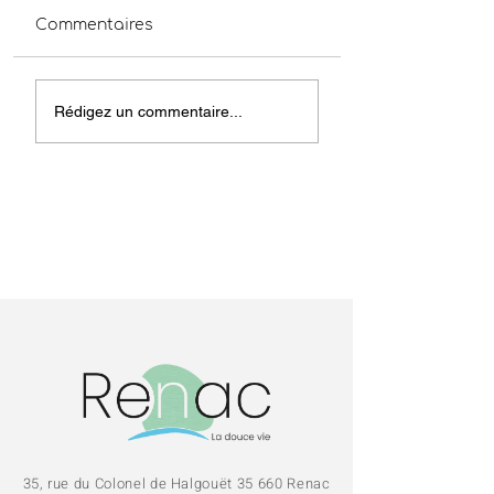
Commentaires
Coupures de
Obligations lég
Rédigez un commentaire...
courant 06/07/2026
de
débroussaillem
Prévention
incendies
35, rue du Colonel de Halgouët 35 660 Renac