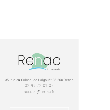
débroussaillem
Prévention
incendies
35, rue du Colonel de Halgouët 35 660 Renac
02 99 72 01 07
accueil@renac.fr