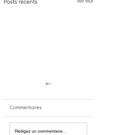
Posts récents
Voir tout
Commentaires
Coupures de
Obligations lég
Rédigez un commentaire...
courant 06/07/2026
de