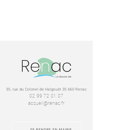
Prévention
incendies
35, rue du Colonel de Halgouët 35 660 Renac
02 99 72 01 07
accueil@renac.fr
SE RENDRE EN MAIRIE