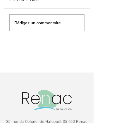
Coupures de
Obligations lég
Rédigez un commentaire...
courant 06/07/2026
de
débroussaillem
Prévention
incendies
35, rue du Colonel de Halgouët 35 660 Renac
02 99 72 01 07