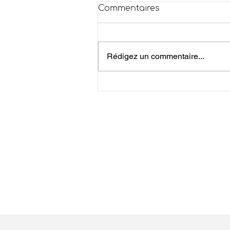
Commentaires
Rédigez un commentaire...
Risque Incendie