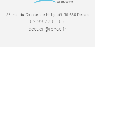
35, rue du Colonel de Halgouët 35 660 Renac
02 99 72 01 07
accueil@renac.fr
SE RENDRE EN MAIRIE
NOUS CONTACTER
L'application
Intramuros
permet de
s'abonner aux fils d'actualité des
communes de Redon Agglomération