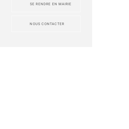
SE RENDRE EN MAIRIE
NOUS CONTACTER
L'application
Intramuros
permet de
s'abonner aux fils d'actualité des
communes de Redon Agglomération
Je m'inscris
Recevez notre lettre d'informations