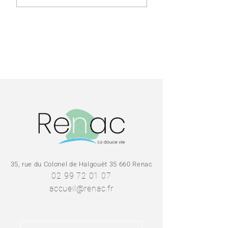
TRAVAILLEURS 
GRANDS ROUL
»
35, rue du Colonel de Halgouët 35 660 Renac
02 99 72 01 07
accueil@renac.fr