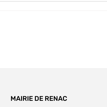
Coupures de courant
Obl
06/07/2026
déb
Pré
MAIRIE DE RENAC