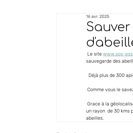
16 avr. 2025
Sauver
d'abeil
 Le site 
www.sos-ess
sauvegarde des abeil
  Déjà plus de 300 a
 Comme vous le savez,
 Grace à la géolocalisation, les particuliers peuvent trouver rapidement les apiculteurs inscrits dans 
un rayon  de 30 kms p
abeilles.