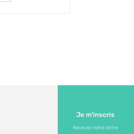
igations légales de
roussaillement -
vention incendies
Je m'inscris
Recevez notre lettre