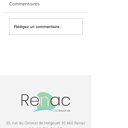
Commentaires
Coupures de
Obligations lég
Rédigez un commentaire...
courant 06/07/2026
de
débroussaillem
Prévention
incendies
35, rue du Colonel de Halgouët 35 660 Renac