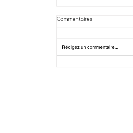
Commentaires
Rédigez un commentaire...
Canicule - ARRÊTÉ
PRÉFECTORAL
RÉGLEMENTANT
TEMPORAIREMENT LES
ACTIVITÉS AGRICOLES
DANS LES ESPACES
EXPOSÉS AU RISQUE
D’INCENDIE