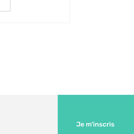
igations légales de
roussaillement -
vention incendies
Je m'inscris