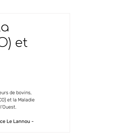
la
O) et
urs de bovins, 
O) et la Maladie 
l’Ouest.
ce Le Lannou - 