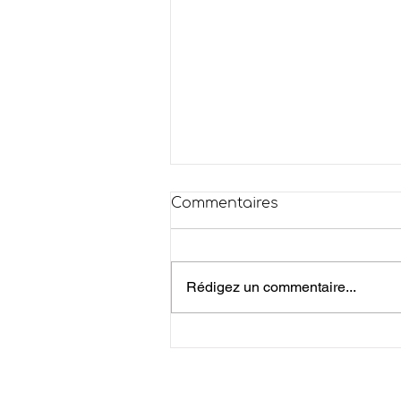
Commentaires
Rédigez un commentaire...
Risque Incendie