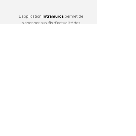
L'application
Intramuros
permet de
s'abonner aux fils d'actualité des
communes de Redon Agglomération
Je m'inscris
Recevez notre lettre d'informations
Votre mail