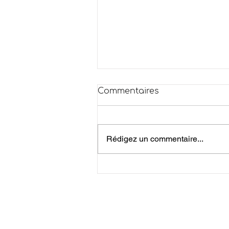
Commentaires
Rédigez un commentaire...
Risque Incendie