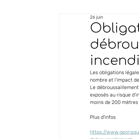
26 juin
Obligat
débrous
incend
Les obligations légal
nombre et l’impact de
Le débroussaillement e
exposés au risque d’in
moins de 200 mètres d
Plus d'infos
https://www.georisq