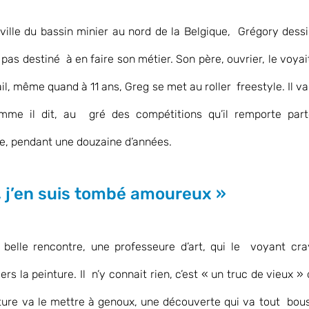
 ville du bassin minier au nord de la Belgique,  Grégory dessin
 pas destiné  à en faire son métier. Son père, ouvrier, le voyait
il, même quand à 11 ans, Greg se met au roller  freestyle. Il va
mme il dit, au  gré des compétitions qu’il remporte part
, pendant une douzaine d’années.
, j’en suis tombé amoureux »
e belle rencontre, une professeure d’art, qui le  voyant cra
s la peinture. Il  n’y connait rien, c’est « un truc de vieux » d
nture va le mettre à genoux, une découverte qui va tout  bou