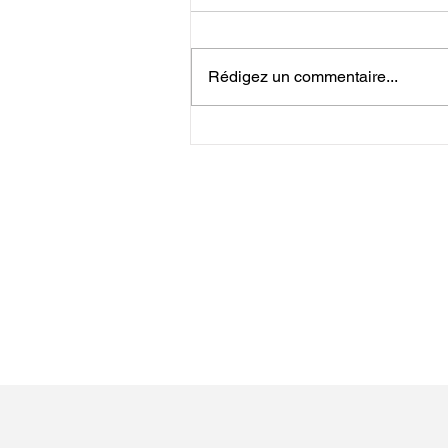
Rédigez un commentaire...
Offre Service Civique
Renac/Sainte-Marie