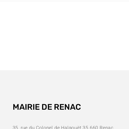
médiathèque pour les
dé
vacances
MAIRIE DE RENAC
35, rue du Colonel de Halgouët 35 660 Renac