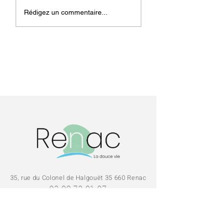
Fermeture de la
Noël à Renac - 
Rédigez un commentaire...
médiathèque pour
décembre
les vacances
35, rue du Colonel de Halgouët 35 660 Renac
02 99 72 01 07
accueil@renac.fr