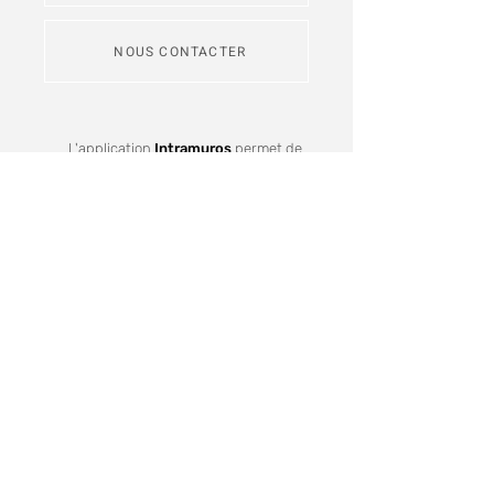
NOUS CONTACTER
L'application
Intramuros
permet de
s'abonner aux fils d'actualité des
communes de Redon Agglomération
Je m'inscris
Recevez notre lettre d'informations
Votre mail