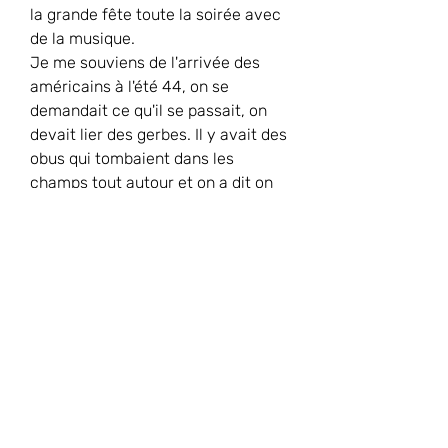
la grande fête toute la soirée avec 
de la musique.
Je me souviens de l'arrivée des 
américains à l'été 44, on se 
demandait ce qu'il se passait, on 
devait lier des gerbes. Il y avait des 
obus qui tombaient dans les 
champs tout autour et on a dit on 
rentre chez nous. On ne se trouvait 
pas en sécurité, ça pouvait tomber 
sur nous et le lendemain la colonne 
allemande qui devait défendre est 
arrivée et elle avait laissé tout son 
matériel dans le près de Launay 
avec les chevaux. On est allé se 
servir le lendemain matin je me 
souviens qu'un gars dit : "ben je 
vais emporter ça" et un autre lui dit 
: "c'est marqué 
Minen
 dessus !" Plus 